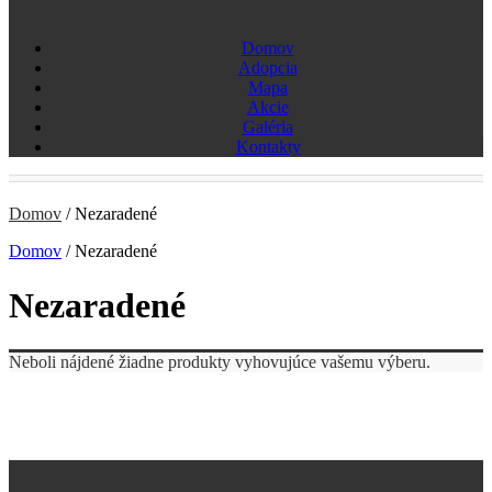
Domov
Adopcia
Mapa
Akcie
Galéria
Kontakty
Domov
/
Nezaradené
Domov
/
Nezaradené
Nezaradené
Neboli nájdené žiadne produkty vyhovujúce vašemu výberu.