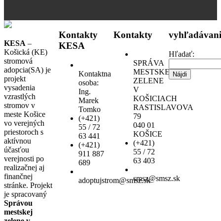
Kontakty
Kontakty
vyhľadávani
KESA
–
KESA
Košická (KE)
Hľadať:
stromová
SPRÁVA
adopcia(SA) je
MESTSKEJ
Kontaktna
projekt
ZELENE
osoba:
vysadenia
V
Ing.
vzrastlých
KOŠICIACH
Marek
stromov v
RASTISLAVOVA
Tomko
meste Košice
79
(+421)
vo verejných
040 01
55 / 72
priestoroch s
KOŠICE
63 441
aktívnou
(+421)
(+421)
účasťou
55 / 72
911 887
verejnosti po
63 403
689
realizačnej aj
finančnej
smsz@smsz.sk
adoptujstrom@smsz.sk
stránke. Projekt
je spracovaný
Správou
mestskej
zelene v