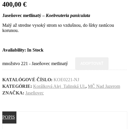
400,00
€
Jaseňovec metlinatý –
Koelreuteria paniculata
Malý až stredne vysoký strom so vzdušnou, do šírky rastúcou
korunou.
Availability: In Stock
množstvo 221 - Jaseňovec metlinatý
ADOPTOVAŤ
KATALÓGOVÉ ČÍSLO:
KOE0221-NJ
KATEGÓRIE:
Korálková Alej_Talinská Ul.
,
MČ Nad Jazerom
ZNAČKA:
Jaseňovec
POPIS