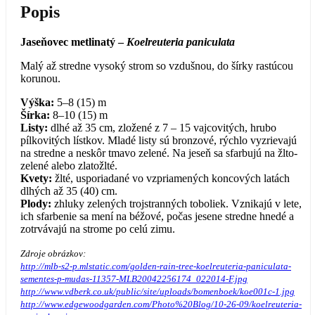
Popis
Jaseňovec metlinatý –
Koelreuteria paniculata
Malý až stredne vysoký strom so vzdušnou, do šírky rastúcou
korunou.
Výška:
5–8 (15) m
Šírka:
8–10 (15) m
Listy:
dlhé až 35 cm, zložené z 7 – 15 vajcovitých, hrubo
pílkovitých lístkov. Mladé listy sú bronzové, rýchlo vyzrievajú
na stredne a neskôr tmavo zelené. Na jeseň sa sfarbujú na žlto-
zelené alebo zlatožlté.
Kvety:
žlté, usporiadané vo vzpriamených koncových latách
dlhých až 35 (40) cm.
Plody:
zhluky zelených trojstranných toboliek. Vznikajú v lete,
ich sfarbenie sa mení na béžové, počas jesene stredne hnedé a
zotrvávajú na strome po celú zimu.
Zdroje obrázkov:
http://mlb-s2-p.mlstatic.com/golden-rain-tree-koelreuteria-paniculata-
sementes-p-mudas-11357-MLB20042256174_022014-F.jpg
http://www.vdberk.co.uk/public/site/uploads/bomenboek/koe001c-1.jpg
http://www.edgewoodgarden.com/Photo%20Blog/10-26-09/koelreuteria-