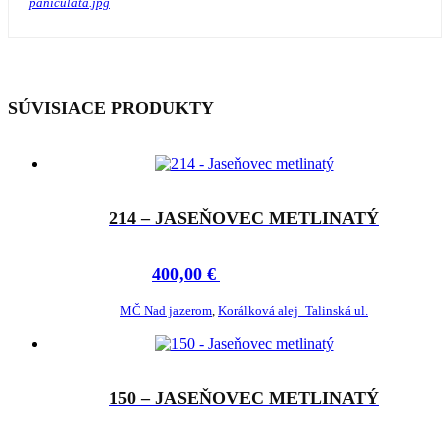
paniculata.jpg
SÚVISIACE PRODUKTY
214 – JASEŇOVEC METLINATÝ
400,00
€
ADOPTOVAŤ
MČ Nad jazerom
,
Korálková alej_Talinská ul.
150 – JASEŇOVEC METLINATÝ