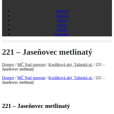
Domov
Adopcia
Mapa
Akcie
Galéria
Kontakty
221 – Jaseňovec metlinatý
Domov
/
MČ Nad jazerom
/
Korálková alej_Talinská ul.
/
221 –
Jaseňovec metlinatý
Domov
/
MČ Nad jazerom
/
Korálková alej_Talinská ul.
/
221 –
Jaseňovec metlinatý
221 – Jaseňovec metlinatý