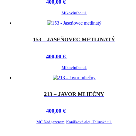
400,00
€
ADOPTOVAŤ
Mikovíniho ul.
153 – JASEŇOVEC METLINATÝ
400,00
€
ADOPTOVAŤ
Mikovíniho ul.
213 – JAVOR MLIEČNY
400,00
€
ADOPTOVAŤ
MČ Nad jazerom
,
Korálková alej_Talinská ul.