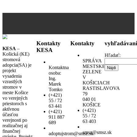
Kontakty
Kontakty
vyhľadávani
KESA
–
KESA
Košická (KE)
Hľadať:
stromová
SPRÁVA
adopcia(SA) je
MESTSKEJ
Kontaktna
projekt
ZELENE
osoba:
vysadenia
V
Ing.
vzrastlých
KOŠICIACH
Marek
stromov v
RASTISLAVOVA
Tomko
meste Košice
79
(+421)
vo verejných
040 01
55 / 72
priestoroch s
KOŠICE
63 441
aktívnou
(+421)
(+421)
účasťou
55 / 72
911 887
verejnosti po
63 403
689
realizačnej aj
finančnej
smsz@smsz.sk
adoptujstrom@smsz.sk
stránke. Projekt