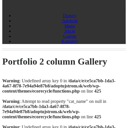
Domov
Adopcia
Mapa
Akcie
Galéria
Kontakty
Portfolio 2 column Gallery
Warning
: Undefined array key 0 in
/data/c/e/ce5ca7bb-1da3-
4a67-8f78-7e94a94e87b8/adoptujstrom.sk/web/wp-
content/themes/ecorecycle/functions.php
on line
425
Warning
: Attempt to read property "cat_name" on null in
/data/c/e/ce5ca7bb-1da3-4a67-8f78-
7e94a94e87b8/adoptujstrom.sk/web/wp-
content/themes/ecorecycle/functions.php
on line
425
Warning
: Undefined array key 0 in
/data/c/e/ce5ca7bb-1da3-