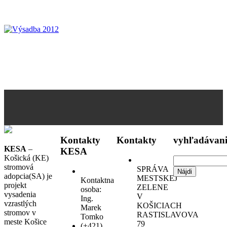
Kontakty
Kontakty
vyhľadávani
KESA
–
KESA
Košická (KE)
Hľadať:
stromová
SPRÁVA
adopcia(SA) je
MESTSKEJ
Kontaktna
projekt
ZELENE
osoba:
vysadenia
V
Ing.
vzrastlých
KOŠICIACH
Marek
stromov v
RASTISLAVOVA
Tomko
meste Košice
79
(+421)