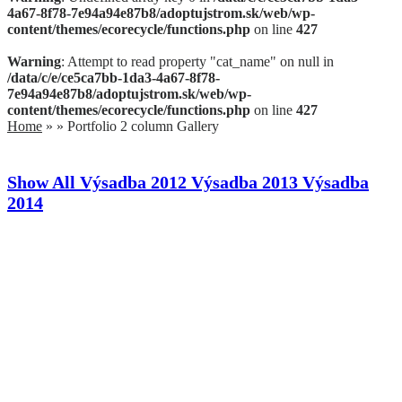
4a67-8f78-7e94a94e87b8/adoptujstrom.sk/web/wp-
content/themes/ecorecycle/functions.php
on line
427
Warning
: Attempt to read property "cat_name" on null in
/data/c/e/ce5ca7bb-1da3-4a67-8f78-
7e94a94e87b8/adoptujstrom.sk/web/wp-
content/themes/ecorecycle/functions.php
on line
427
Home
»
»
Portfolio 2 column Gallery
Show All
Výsadba 2012
Výsadba 2013
Výsadba
2014