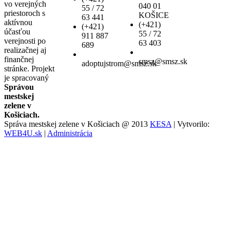
vo verejných
040 01
55 / 72
priestoroch s
KOŠICE
63 441
aktívnou
(+421)
(+421)
účasťou
55 / 72
911 887
verejnosti po
63 403
689
realizačnej aj
finančnej
smsz@smsz.sk
adoptujstrom@smsz.sk
stránke. Projekt
je spracovaný
Správou
mestskej
zelene v
Košiciach.
Správa mestskej zelene v Košiciach @ 2013
KESA
| Vytvorilo:
WEB4U.sk
|
Administrácia